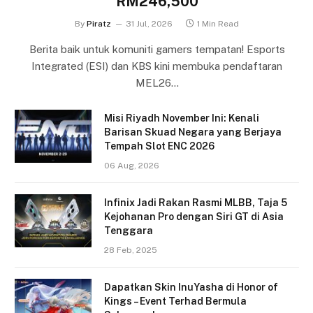
RM246,500
By
Piratz
31 Jul, 2026
1 Min Read
Berita baik untuk komuniti gamers tempatan! Esports
Integrated (ESI) dan KBS kini membuka pendaftaran
MEL26…
Misi Riyadh November Ini: Kenali
Barisan Skuad Negara yang Berjaya
Tempah Slot ENC 2026
06 Aug, 2026
Infinix Jadi Rakan Rasmi MLBB, Taja 5
Kejohanan Pro dengan Siri GT di Asia
Tenggara
28 Feb, 2025
Dapatkan Skin InuYasha di Honor of
Kings – Event Terhad Bermula