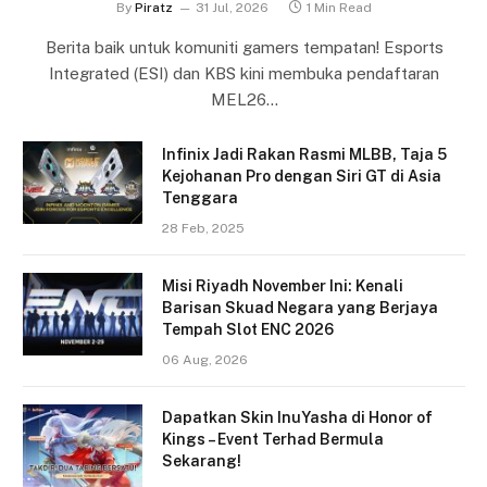
By
Piratz
31 Jul, 2026
1 Min Read
Berita baik untuk komuniti gamers tempatan! Esports
Integrated (ESI) dan KBS kini membuka pendaftaran
MEL26…
Infinix Jadi Rakan Rasmi MLBB, Taja 5
Kejohanan Pro dengan Siri GT di Asia
Tenggara
28 Feb, 2025
Misi Riyadh November Ini: Kenali
Barisan Skuad Negara yang Berjaya
Tempah Slot ENC 2026
06 Aug, 2026
Dapatkan Skin InuYasha di Honor of
Kings – Event Terhad Bermula
Sekarang!