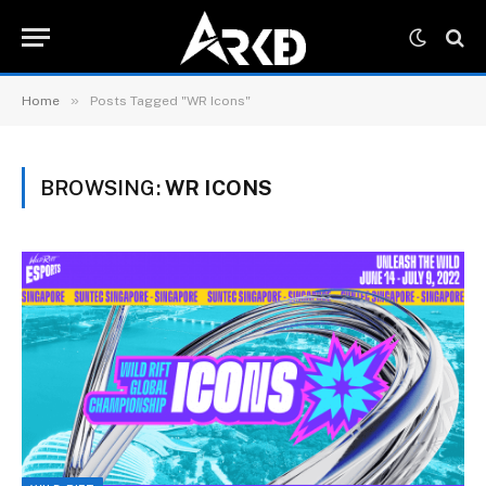
»
Home
Posts Tagged "WR Icons"
BROWSING:
WR ICONS