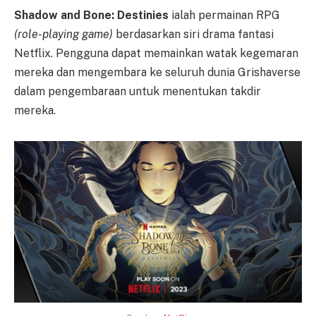
Shadow and Bone: Destinies
ialah permainan RPG
(role-playing game)
berdasarkan siri drama fantasi
Netflix. Pengguna dapat memainkan watak kegemaran
mereka dan mengembara ke seluruh dunia Grishaverse
dalam pengembaraan untuk menentukan takdir
mereka.