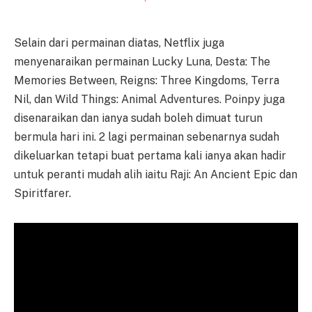
Selain dari permainan diatas, Netflix juga
menyenaraikan permainan Lucky Luna, Desta: The
Memories Between, Reigns: Three Kingdoms, Terra
Nil, dan Wild Things: Animal Adventures. Poinpy juga
disenaraikan dan ianya sudah boleh dimuat turun
bermula hari ini. 2 lagi permainan sebenarnya sudah
dikeluarkan tetapi buat pertama kali ianya akan hadir
untuk peranti mudah alih iaitu Raji: An Ancient Epic dan
Spiritfarer.