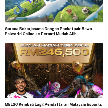
Garena Bekerjasama Dengan Pocketpair Bawa
Palworld Online ke Peranti Mudah Alih
MEL26 Kembali Lagi! Pendaftaran Malaysia Esports