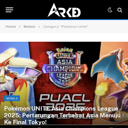
»
»
Home
Mobile
Category: "Pokemon Unite"
MOBILE
Pokémon UNITE Asia Champions League
2025: Pertarungan Terhebat Asia Menuju
Ke Final Tokyo!