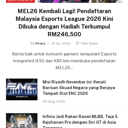
MEL26 Kembali Lagi! Pendaftaran
Malaysia Esports League 2026 Kini
Dibuka dengan Hadiah Terkumpul
RM246,500
By
Piratz
31 Jul, 2026
1 Min Read
Berita baik untuk komuniti gamers tempatan! Esports
Integrated (ESI) dan KBS kini membuka pendaftaran
MEL26…
Misi Riyadh November Ini: Kenali
Barisan Skuad Negara yang Berjaya
Tempah Slot ENC 2026
06 Aug, 2026
Infinix Jadi Rakan Rasmi MLBB, Taja 5
Kejohanan Pro dengan Siri GT di Asia
Tenggara