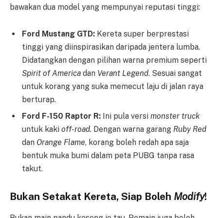
bawakan dua model yang mempunyai reputasi tinggi:
Ford Mustang GTD:
Kereta super berprestasi
tinggi yang diinspirasikan daripada jentera lumba.
Didatangkan dengan pilihan warna premium seperti
Spirit of America
dan
Verant Legend
. Sesuai sangat
untuk korang yang suka memecut laju di jalan raya
berturap.
Ford F-150 Raptor R:
Ini pula versi
monster truck
untuk kaki
off-road
. Dengan warna garang
Ruby Red
dan
Orange Flame
, korang boleh redah apa saja
bentuk muka bumi dalam peta PUBG tanpa rasa
takut.
Bukan Setakat Kereta, Siap Boleh
Modify
!
Bukan main pandu kosong je tau. Pemain juga boleh