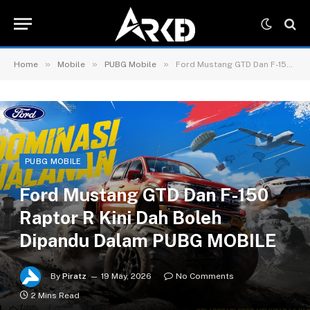
»
»
»
Home
Mobile
PUBG Mobile
Ford Mustang GTD Dan F-150 Raptor R Kini Dah Boleh Dipandu Dalam PUBG MOBILE
PUBG MOBILE
Ford Mustang GTD Dan F-150
Raptor R Kini Dah Boleh
Dipandu Dalam PUBG MOBILE
By
Piratz
19 May, 2026
No Comments
2 Mins Read