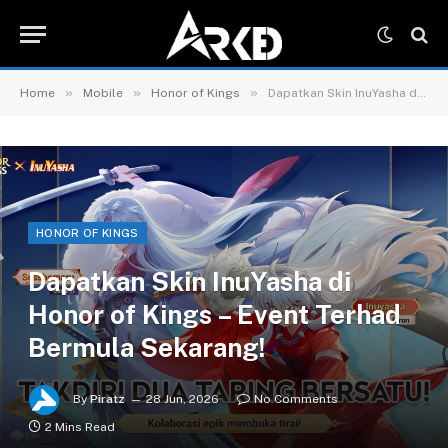
»
»
»
Home
Mobile
Honor of Kings
Dapatkan Skin InuYasha di Honor of Kings – Event Terhad Bermula Sekarang!
HONOR OF KINGS
Dapatkan Skin InuYasha di
Honor of Kings – Event Terhad
Bermula Sekarang!
By
Piratz
28 Jun, 2026
No Comments
2 Mins Read