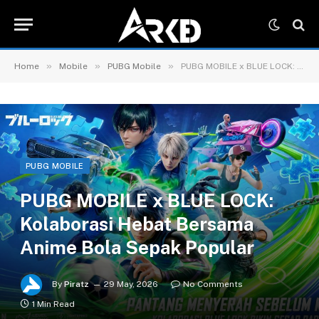
»
»
»
Home
Mobile
PUBG Mobile
PUBG MOBILE x BLUE LOCK: Kolaborasi Hebat Bersama Anime Bola Sepak Popular
PUBG MOBILE
PUBG MOBILE x BLUE LOCK:
Kolaborasi Hebat Bersama
Anime Bola Sepak Popular
By
Piratz
29 May, 2026
No Comments
1 Min Read