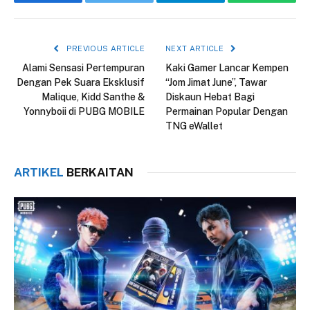
Facebook
Twitter
Telegram
WhatsAp
PREVIOUS ARTICLE
NEXT ARTICLE
Alami Sensasi Pertempuran
Kaki Gamer Lancar Kempen
Dengan Pek Suara Eksklusif
“Jom Jimat June”, Tawar
Malique, Kidd Santhe &
Diskaun Hebat Bagi
Yonnyboii di PUBG MOBILE
Permainan Popular Dengan
TNG eWallet
ARTIKEL
BERKAITAN