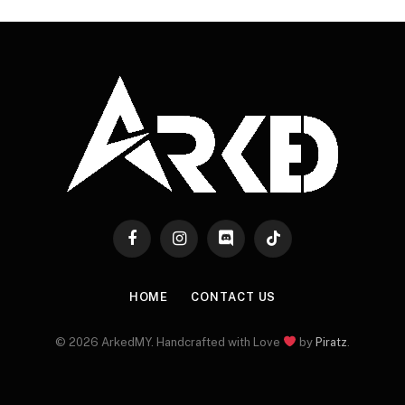
Facebook
Instagram
Discord
TikTok
HOME
CONTACT US
© 2026 ArkedMY. Handcrafted with Love
by
Piratz
.