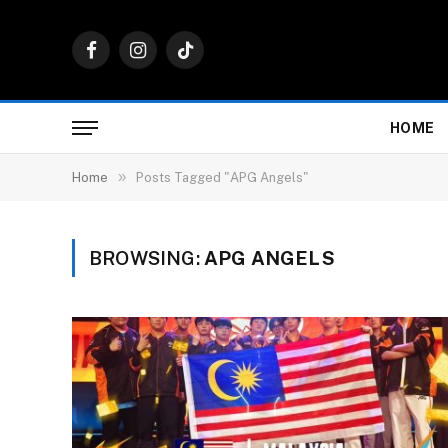
Facebook
Instagram
TikTok
HOME
»
Home
Posts Tagged "APG Angels"
BROWSING:
APG ANGELS