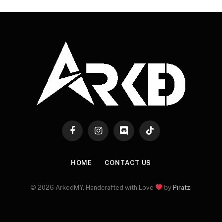
Facebook
Instagram
Discord
TikTok
HOME
CONTACT US
© 2026 ArkedMY. Handcrafted with Love
by
Piratz
.