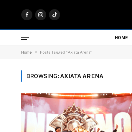
Facebook
Instagram
TikTok
HOME
»
Home
Posts Tagged "Axiata Arena"
BROWSING:
AXIATA ARENA