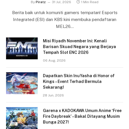
By
Piratz
31 Jul, 2026
1 Min Read
Berita baik untuk komuniti gamers tempatan! Esports
Integrated (ESI) dan KBS kini membuka pendaftaran
MEL26…
Misi Riyadh November Ini: Kenali
Barisan Skuad Negara yang Berjaya
Tempah Slot ENC 2026
06 Aug, 2026
Dapatkan Skin InuYasha di Honor of
Kings – Event Terhad Bermula
Sekarang!
28 Jun, 2026
Garena x KADOKAWA Umum Anime ‘Free
Fire Daybreak’ – Bakal Ditayang Musim
Bunga 2027!