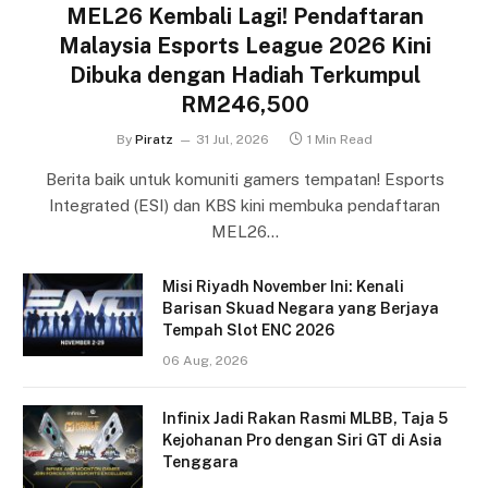
MEL26 Kembali Lagi! Pendaftaran
Malaysia Esports League 2026 Kini
Dibuka dengan Hadiah Terkumpul
RM246,500
By
Piratz
31 Jul, 2026
1 Min Read
Berita baik untuk komuniti gamers tempatan! Esports
Integrated (ESI) dan KBS kini membuka pendaftaran
MEL26…
Misi Riyadh November Ini: Kenali
Barisan Skuad Negara yang Berjaya
Tempah Slot ENC 2026
06 Aug, 2026
Infinix Jadi Rakan Rasmi MLBB, Taja 5
Kejohanan Pro dengan Siri GT di Asia
Tenggara