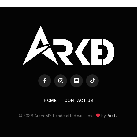
Facebook
Instagram
Discord
TikTok
HOME
CONTACT US
© 2026 ArkedMY. Handcrafted with Love
by
Piratz
.