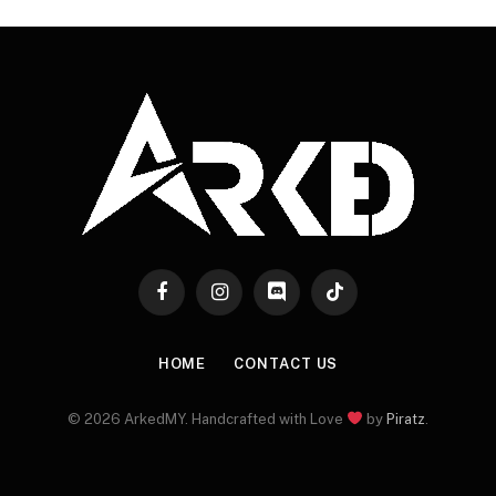
Facebook
Instagram
Discord
TikTok
HOME
CONTACT US
© 2026 ArkedMY. Handcrafted with Love
by
Piratz
.