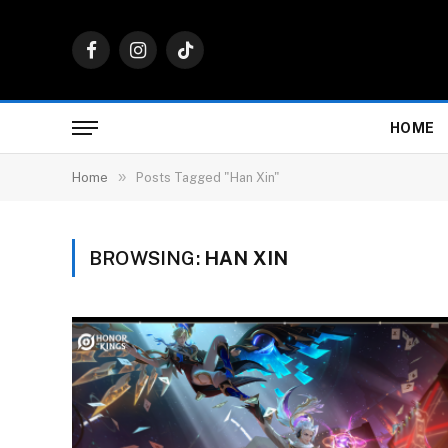
Facebook
Instagram
TikTok
HOME
»
Home
Posts Tagged "Han Xin"
BROWSING:
HAN XIN