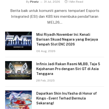
By
Piratz
31 Jul, 2026
1 Min Read
Berita baik untuk komuniti gamers tempatan! Esports
Integrated (ESI) dan KBS kini membuka pendaftaran
MEL26…
Misi Riyadh November Ini: Kenali
Barisan Skuad Negara yang Berjaya
Tempah Slot ENC 2026
06 Aug, 2026
Infinix Jadi Rakan Rasmi MLBB, Taja 5
Kejohanan Pro dengan Siri GT di Asia
Tenggara
28 Feb, 2025
Dapatkan Skin InuYasha di Honor of
Kings – Event Terhad Bermula
Sekarang!