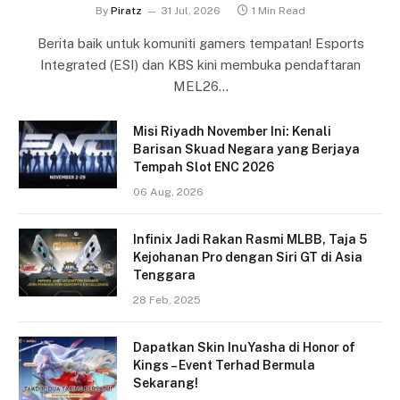
By
Piratz
31 Jul, 2026
1 Min Read
Berita baik untuk komuniti gamers tempatan! Esports
Integrated (ESI) dan KBS kini membuka pendaftaran
MEL26…
Misi Riyadh November Ini: Kenali
Barisan Skuad Negara yang Berjaya
Tempah Slot ENC 2026
06 Aug, 2026
Infinix Jadi Rakan Rasmi MLBB, Taja 5
Kejohanan Pro dengan Siri GT di Asia
Tenggara
28 Feb, 2025
Dapatkan Skin InuYasha di Honor of
Kings – Event Terhad Bermula
Sekarang!