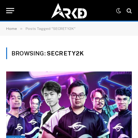
»
Home
Posts Tagged "SECRETY2K"
BROWSING:
SECRETY2K