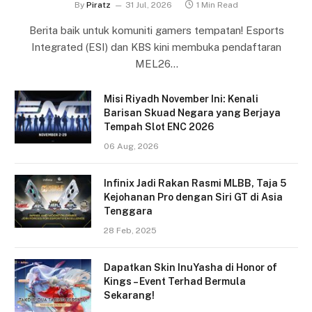
By
Piratz
31 Jul, 2026
1 Min Read
Berita baik untuk komuniti gamers tempatan! Esports
Integrated (ESI) dan KBS kini membuka pendaftaran
MEL26…
Misi Riyadh November Ini: Kenali
Barisan Skuad Negara yang Berjaya
Tempah Slot ENC 2026
06 Aug, 2026
Infinix Jadi Rakan Rasmi MLBB, Taja 5
Kejohanan Pro dengan Siri GT di Asia
Tenggara
28 Feb, 2025
Dapatkan Skin InuYasha di Honor of
Kings – Event Terhad Bermula
Sekarang!