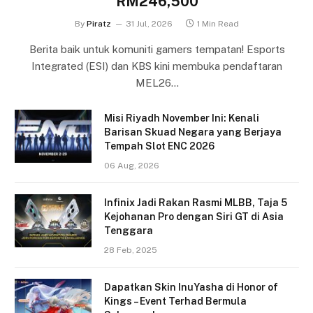
RM246,500
By
Piratz
31 Jul, 2026
1 Min Read
Berita baik untuk komuniti gamers tempatan! Esports
Integrated (ESI) dan KBS kini membuka pendaftaran
MEL26…
Misi Riyadh November Ini: Kenali
Barisan Skuad Negara yang Berjaya
Tempah Slot ENC 2026
06 Aug, 2026
Infinix Jadi Rakan Rasmi MLBB, Taja 5
Kejohanan Pro dengan Siri GT di Asia
Tenggara
28 Feb, 2025
Dapatkan Skin InuYasha di Honor of
Kings – Event Terhad Bermula