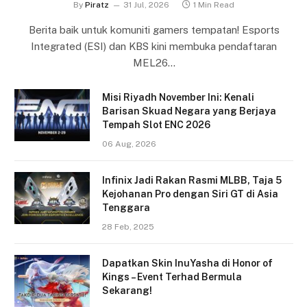
By
Piratz
31 Jul, 2026
1 Min Read
Berita baik untuk komuniti gamers tempatan! Esports
Integrated (ESI) dan KBS kini membuka pendaftaran
MEL26…
Misi Riyadh November Ini: Kenali
Barisan Skuad Negara yang Berjaya
Tempah Slot ENC 2026
06 Aug, 2026
Infinix Jadi Rakan Rasmi MLBB, Taja 5
Kejohanan Pro dengan Siri GT di Asia
Tenggara
28 Feb, 2025
Dapatkan Skin InuYasha di Honor of
Kings – Event Terhad Bermula
Sekarang!