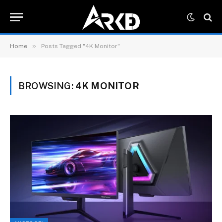
»
Home
Posts Tagged "4K Monitor"
BROWSING:
4K MONITOR