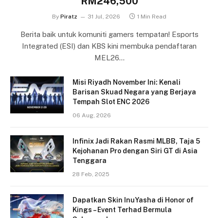
RM246,500
By
Piratz
31 Jul, 2026
1 Min Read
Berita baik untuk komuniti gamers tempatan! Esports
Integrated (ESI) dan KBS kini membuka pendaftaran
MEL26…
Misi Riyadh November Ini: Kenali
Barisan Skuad Negara yang Berjaya
Tempah Slot ENC 2026
06 Aug, 2026
Infinix Jadi Rakan Rasmi MLBB, Taja 5
Kejohanan Pro dengan Siri GT di Asia
Tenggara
28 Feb, 2025
Dapatkan Skin InuYasha di Honor of
Kings – Event Terhad Bermula