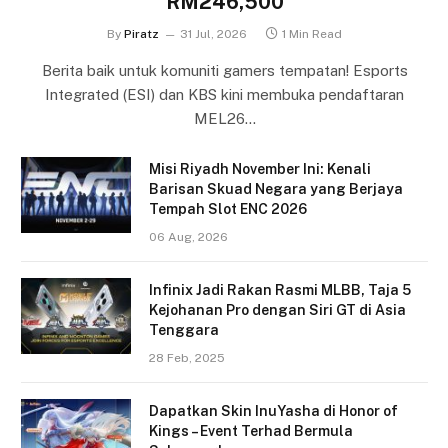
RM246,500
By
Piratz
31 Jul, 2026
1 Min Read
Berita baik untuk komuniti gamers tempatan! Esports
Integrated (ESI) dan KBS kini membuka pendaftaran
MEL26…
Misi Riyadh November Ini: Kenali
Barisan Skuad Negara yang Berjaya
Tempah Slot ENC 2026
06 Aug, 2026
Infinix Jadi Rakan Rasmi MLBB, Taja 5
Kejohanan Pro dengan Siri GT di Asia
Tenggara
28 Feb, 2025
Dapatkan Skin InuYasha di Honor of
Kings – Event Terhad Bermula