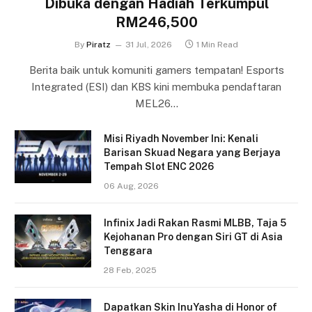
Dibuka dengan Hadiah Terkumpul
RM246,500
By
Piratz
31 Jul, 2026
1 Min Read
Berita baik untuk komuniti gamers tempatan! Esports
Integrated (ESI) dan KBS kini membuka pendaftaran
MEL26…
Misi Riyadh November Ini: Kenali
Barisan Skuad Negara yang Berjaya
Tempah Slot ENC 2026
06 Aug, 2026
Infinix Jadi Rakan Rasmi MLBB, Taja 5
Kejohanan Pro dengan Siri GT di Asia
Tenggara
28 Feb, 2025
Dapatkan Skin InuYasha di Honor of