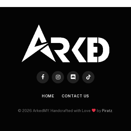
Facebook
Instagram
Discord
TikTok
HOME
CONTACT US
© 2026 ArkedMY. Handcrafted with Love
by
Piratz
.