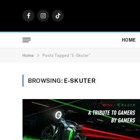
Facebook
Instagram
TikTok
HOME
»
Home
Posts Tagged "E-Skuter"
BROWSING:
E-SKUTER