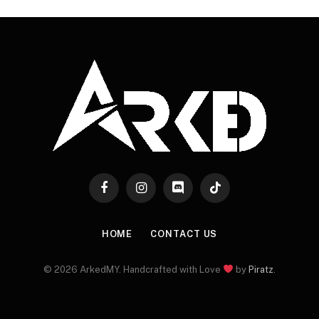
Facebook
Instagram
Discord
TikTok
HOME
CONTACT US
© 2026 ArkedMY. Handcrafted with Love
by
Piratz
.