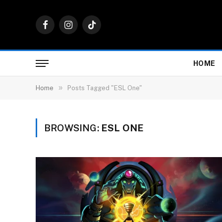
Facebook
Instagram
TikTok
HOME
»
Home
Posts Tagged "ESL One"
BROWSING:
ESL ONE