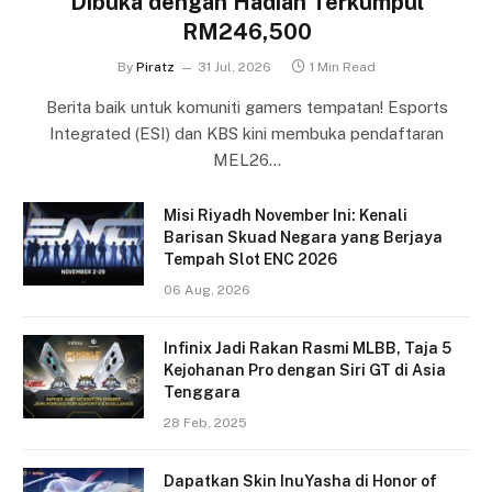
Dibuka dengan Hadiah Terkumpul
RM246,500
By
Piratz
31 Jul, 2026
1 Min Read
Berita baik untuk komuniti gamers tempatan! Esports
Integrated (ESI) dan KBS kini membuka pendaftaran
MEL26…
Misi Riyadh November Ini: Kenali
Barisan Skuad Negara yang Berjaya
Tempah Slot ENC 2026
06 Aug, 2026
Infinix Jadi Rakan Rasmi MLBB, Taja 5
Kejohanan Pro dengan Siri GT di Asia
Tenggara
28 Feb, 2025
Dapatkan Skin InuYasha di Honor of