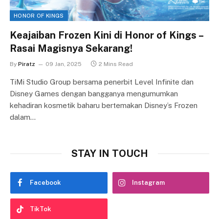
HONOR OF KINGS
Keajaiban Frozen Kini di Honor of Kings –
Rasai Magisnya Sekarang!
By
Piratz
09 Jan, 2025
2 Mins Read
TiMi Studio Group bersama penerbit Level Infinite dan
Disney Games dengan bangganya mengumumkan
kehadiran kosmetik baharu bertemakan Disney’s Frozen
dalam…
STAY IN TOUCH
Facebook
Instagram
TikTok