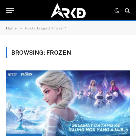
»
Home
Posts Tagged "Frozen"
BROWSING:
FROZEN