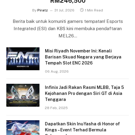
RM246,500
By
Piratz
31 Jul, 2026
1 Min Read
Berita baik untuk komuniti gamers tempatan! Esports
Integrated (ESI) dan KBS kini membuka pendaftaran
MEL26…
Misi Riyadh November Ini: Kenali
Barisan Skuad Negara yang Berjaya
Tempah Slot ENC 2026
06 Aug, 2026
Infinix Jadi Rakan Rasmi MLBB, Taja 5
Kejohanan Pro dengan Siri GT di Asia
Tenggara
28 Feb, 2025
Dapatkan Skin InuYasha di Honor of
Kings – Event Terhad Bermula