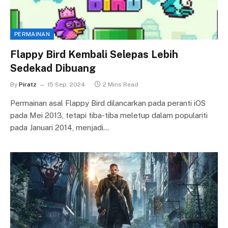
PERMAINAN
Flappy Bird Kembali Selepas Lebih
Sedekad Dibuang
By
Piratz
15 Sep, 2024
2 Mins Read
Permainan asal Flappy Bird dilancarkan pada peranti iOS
pada Mei 2013, tetapi tiba-tiba meletup dalam populariti
pada Januari 2014, menjadi…