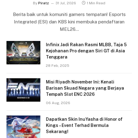
By
Piratz
31 Jul, 2026
1 Min Read
Berita baik untuk komuniti gamers tempatan! Esports
Integrated (ESI) dan KBS kini membuka pendaftaran
MEL26…
Infinix Jadi Rakan Rasmi MLBB, Taja 5
Kejohanan Pro dengan Siri GT di Asia
Tenggara
28 Feb, 2025
Misi Riyadh November Ini: Kenali
Barisan Skuad Negara yang Berjaya
Tempah Slot ENC 2026
06 Aug, 2026
Dapatkan Skin InuYasha di Honor of
Kings – Event Terhad Bermula
Sekarang!