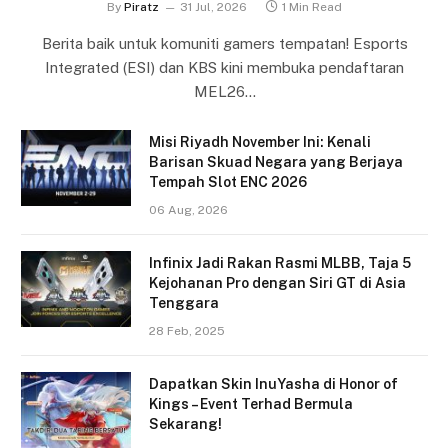
By
Piratz
31 Jul, 2026
1 Min Read
Berita baik untuk komuniti gamers tempatan! Esports
Integrated (ESI) dan KBS kini membuka pendaftaran
MEL26…
Misi Riyadh November Ini: Kenali
Barisan Skuad Negara yang Berjaya
Tempah Slot ENC 2026
06 Aug, 2026
Infinix Jadi Rakan Rasmi MLBB, Taja 5
Kejohanan Pro dengan Siri GT di Asia
Tenggara
28 Feb, 2025
Dapatkan Skin InuYasha di Honor of
Kings – Event Terhad Bermula
Sekarang!