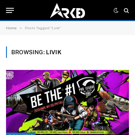
»
Home
Posts Tagged "Livik"
BROWSING:
LIVIK