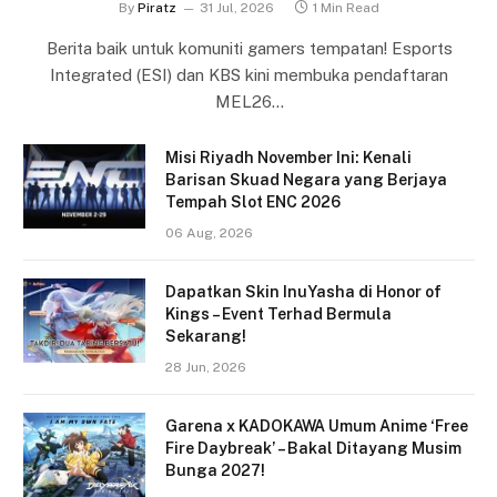
By
Piratz
31 Jul, 2026
1 Min Read
Berita baik untuk komuniti gamers tempatan! Esports
Integrated (ESI) dan KBS kini membuka pendaftaran
MEL26…
Misi Riyadh November Ini: Kenali
Barisan Skuad Negara yang Berjaya
Tempah Slot ENC 2026
06 Aug, 2026
Dapatkan Skin InuYasha di Honor of
Kings – Event Terhad Bermula
Sekarang!
28 Jun, 2026
Garena x KADOKAWA Umum Anime ‘Free
Fire Daybreak’ – Bakal Ditayang Musim
Bunga 2027!