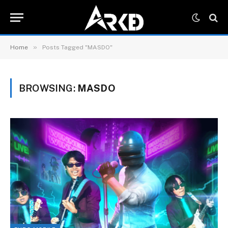
»
Home
Posts Tagged "MASDO"
BROWSING:
MASDO