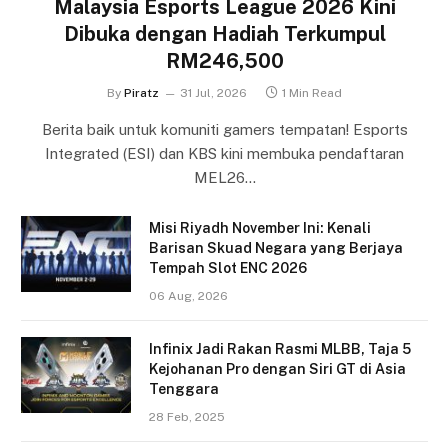
Malaysia Esports League 2026 Kini
Dibuka dengan Hadiah Terkumpul
RM246,500
By
Piratz
31 Jul, 2026
1 Min Read
Berita baik untuk komuniti gamers tempatan! Esports
Integrated (ESI) dan KBS kini membuka pendaftaran
MEL26…
Misi Riyadh November Ini: Kenali
Barisan Skuad Negara yang Berjaya
Tempah Slot ENC 2026
06 Aug, 2026
Infinix Jadi Rakan Rasmi MLBB, Taja 5
Kejohanan Pro dengan Siri GT di Asia
Tenggara
28 Feb, 2025