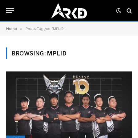
»
Home
Posts Tagged "MPLID"
BROWSING:
MPLID