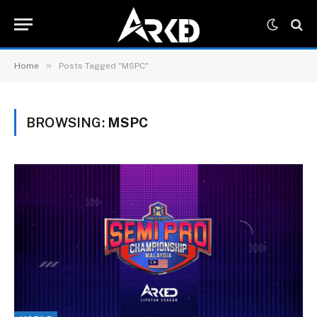
»
Home
Posts Tagged "MSPC"
BROWSING:
MSPC