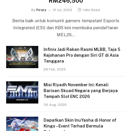
RM246,500
By
Piratz
31 Jul, 2026
1 Min Read
Berita baik untuk komuniti gamers tempatan! Esports
Integrated (ESI) dan KBS kini membuka pendaftaran
MEL26…
Infinix Jadi Rakan Rasmi MLBB, Taja 5
Kejohanan Pro dengan Siri GT di Asia
Tenggara
28 Feb, 2025
Misi Riyadh November Ini: Kenali
Barisan Skuad Negara yang Berjaya
Tempah Slot ENC 2026
06 Aug, 2026
Dapatkan Skin InuYasha di Honor of
Kings – Event Terhad Bermula