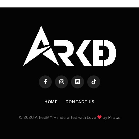
Facebook
Instagram
Discord
TikTok
HOME
CONTACT US
© 2026 ArkedMY. Handcrafted with Love
by
Piratz
.