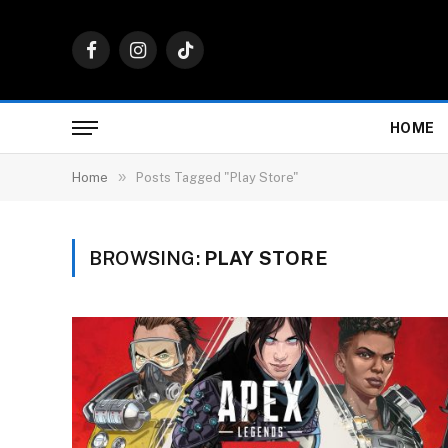
Facebook
Instagram
TikTok
HOME
»
Home
Posts Tagged "Play Store"
BROWSING:
PLAY STORE