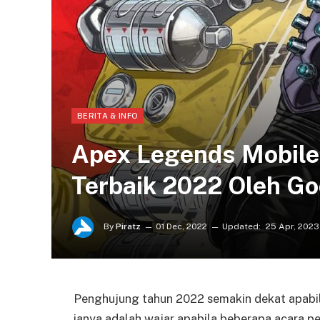
BERITA & INFO
Apex Legends Mobile 
Terbaik 2022 Oleh Go
By
Piratz
01 Dec, 2022
Updated:
25 Apr, 2023
Penghujung tahun 2022 semakin dekat apabil
ianya adalah wajar apabila beberapa acara 