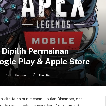
Dipilih Permainan
ogle Play & Apple Store
No Comments
2 Mins Read
a kita telah pun menemui bulan Disember, dan
penghargaan mula dicanangkan. Apex Legend