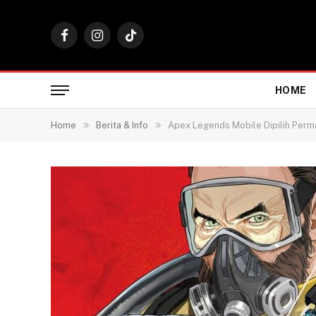
Facebook
Instagram
TikTok
HOME
»
»
Home
Berita & Info
Apex Legends Mobile Dipilih Perm