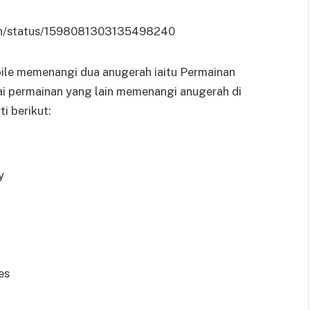
awn/status/1598081303135498240
ile memenangi dua anugerah iaitu Permainan
ai permainan yang lain memenangi anugerah di
i berikut:
y
es