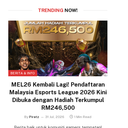
TRENDING
NOW!
BERITA & INFO
MEL26 Kembali Lagi! Pendaftaran
Malaysia Esports League 2026 Kini
Dibuka dengan Hadiah Terkumpul
RM246,500
By
Piratz
31 Jul, 2026
1 Min Read
Berita baik untuk komuniti gamers tempatan!