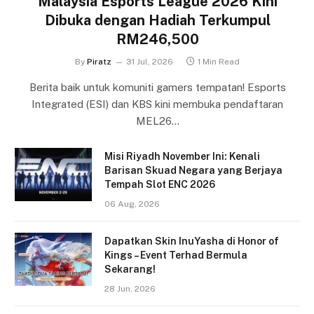
Malaysia Esports League 2026 Kini
Dibuka dengan Hadiah Terkumpul
RM246,500
By
Piratz
31 Jul, 2026
1 Min Read
Berita baik untuk komuniti gamers tempatan! Esports
Integrated (ESI) dan KBS kini membuka pendaftaran
MEL26…
Misi Riyadh November Ini: Kenali
Barisan Skuad Negara yang Berjaya
Tempah Slot ENC 2026
06 Aug, 2026
Dapatkan Skin InuYasha di Honor of
Kings – Event Terhad Bermula
Sekarang!
28 Jun, 2026