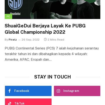
PC
ShuaiGeDui Berjaya Layak Ke PUBG
Global Championship 2022
By
Piratz
26 Sep, 2022
2 Mins Read
PUBG Continental Series (PCS) 7 ialah kejohanan serantau
terakhir tahun ini dan dibahagikan kepada 4 wilayah:
Amerika, APAC, Eropah dan…
STAY IN TOUCH
Facebook
Instagram
TikTok