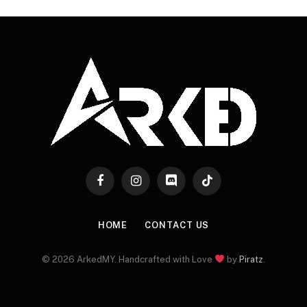
Facebook
Instagram
Discord
TikTok
HOME
CONTACT US
© 2026 ArkedMY. Handcrafted with Love
by
Piratz
.