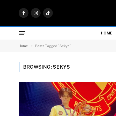
Facebook
Instagram
TikTok
HOME
»
Home
Posts Tagged "Sekys"
BROWSING:
SEKYS