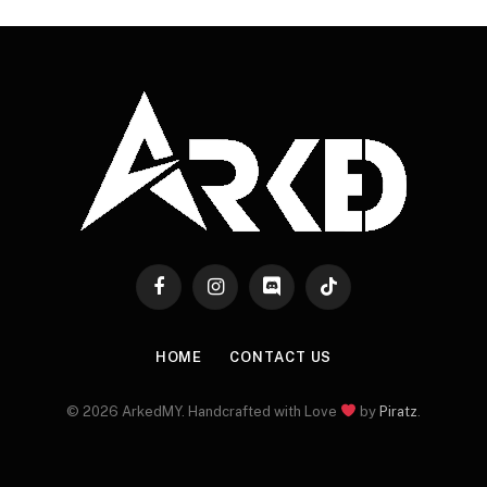
Facebook
Instagram
Discord
TikTok
HOME
CONTACT US
© 2026 ArkedMY. Handcrafted with Love
by
Piratz
.