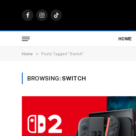
Facebook
Instagram
TikTok
HOME
»
Home
Posts Tagged "Switch"
BROWSING:
SWITCH