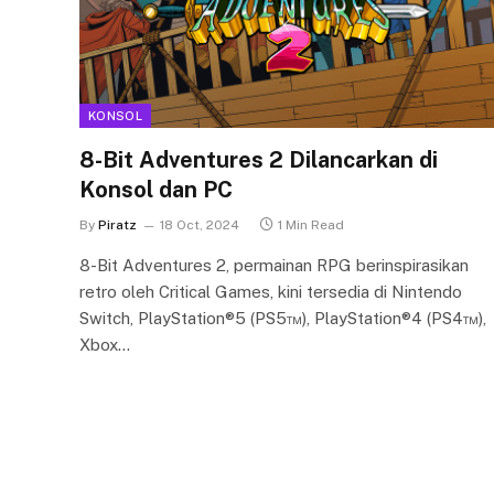
KONSOL
8-Bit Adventures 2 Dilancarkan di
Konsol dan PC
By
Piratz
18 Oct, 2024
1 Min Read
8-Bit Adventures 2, permainan RPG berinspirasikan
retro oleh Critical Games, kini tersedia di Nintendo
Switch, PlayStation®5 (PS5™), PlayStation®4 (PS4™),
Xbox…