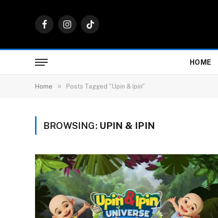
Facebook
Instagram
TikTok
HOME
»
Home
Posts Tagged "Upin & Ipin"
BROWSING:
UPIN & IPIN