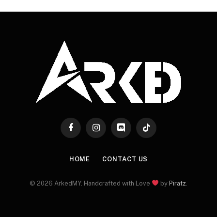
Facebook
Instagram
Discord
TikTok
HOME
CONTACT US
© 2026 ArkedMY. Handcrafted with Love
by
Piratz
.