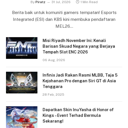
By
Piratz
31 Jul, 2026
1 Min Read
Berita baik untuk komuniti gamers tempatan! Esports
Integrated (ESI) dan KBS kini membuka pendaftaran
MEL26…
Misi Riyadh November Ini: Kenali
Barisan Skuad Negara yang Berjaya
Tempah Slot ENC 2026
06 Aug, 2026
Infinix Jadi Rakan Rasmi MLBB, Taja 5
Kejohanan Pro dengan Siri GT di Asia
Tenggara
28 Feb, 2025
Dapatkan Skin InuYasha di Honor of
Kings – Event Terhad Bermula
Sekarang!