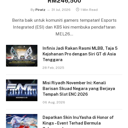
RM246,500
By
Piratz
31 Jul, 2026
1 Min Read
Berita baik untuk komuniti gamers tempatan! Esports
Integrated (ESI) dan KBS kini membuka pendaftaran
MEL26…
Infinix Jadi Rakan Rasmi MLBB, Taja 5
Kejohanan Pro dengan Siri GT di Asia
Tenggara
28 Feb, 2025
Misi Riyadh November Ini: Kenali
Barisan Skuad Negara yang Berjaya
Tempah Slot ENC 2026
06 Aug, 2026
Dapatkan Skin InuYasha di Honor of
Kings – Event Terhad Bermula