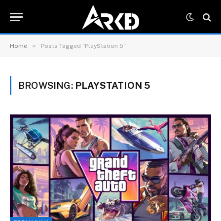
»
Home
Posts Tagged "PlayStation 5"
BROWSING:
PLAYSTATION 5