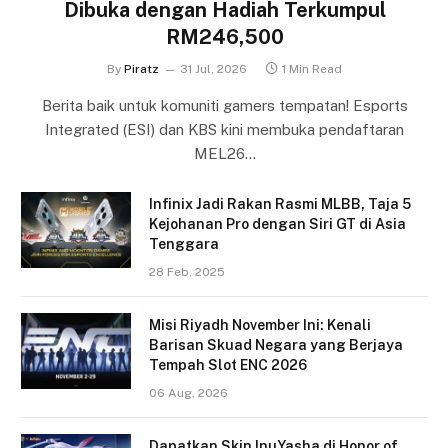
Dibuka dengan Hadiah Terkumpul
RM246,500
By
Piratz
31 Jul, 2026
1 Min Read
Berita baik untuk komuniti gamers tempatan! Esports
Integrated (ESI) dan KBS kini membuka pendaftaran
MEL26…
Infinix Jadi Rakan Rasmi MLBB, Taja 5
Kejohanan Pro dengan Siri GT di Asia
Tenggara
28 Feb, 2025
Misi Riyadh November Ini: Kenali
Barisan Skuad Negara yang Berjaya
Tempah Slot ENC 2026
06 Aug, 2026
Dapatkan Skin InuYasha di Honor of