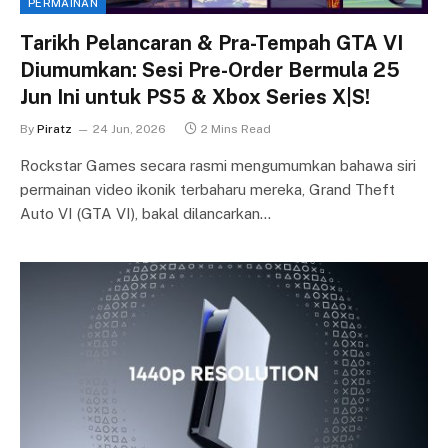
PERMAINAN
Tarikh Pelancaran & Pra-Tempah GTA VI
Diumumkan: Sesi Pre-Order Bermula 25
Jun Ini untuk PS5 & Xbox Series X|S!
By
Piratz
24 Jun, 2026
2 Mins Read
Rockstar Games secara rasmi mengumumkan bahawa siri
permainan video ikonik terbaharu mereka, Grand Theft
Auto VI (GTA VI), bakal dilancarkan…