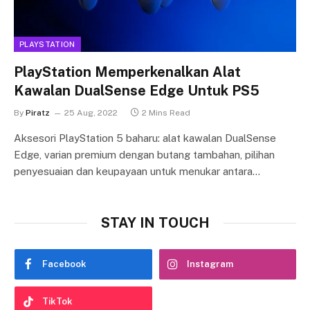
PLAYSTATION
PlayStation Memperkenalkan Alat
Kawalan DualSense Edge Untuk PS5
By
Piratz
25 Aug, 2022
2 Mins Read
Aksesori PlayStation 5 baharu: alat kawalan DualSense
Edge, varian premium dengan butang tambahan, pilihan
penyesuaian dan keupayaan untuk menukar antara…
STAY IN TOUCH
Facebook
Instagram
TikTok