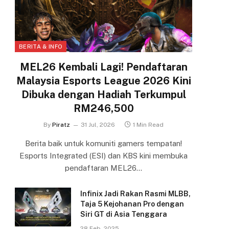
BERITA & INFO
MEL26 Kembali Lagi! Pendaftaran
Malaysia Esports League 2026 Kini
Dibuka dengan Hadiah Terkumpul
RM246,500
By
Piratz
31 Jul, 2026
1 Min Read
Berita baik untuk komuniti gamers tempatan!
Esports Integrated (ESI) dan KBS kini membuka
pendaftaran MEL26…
Infinix Jadi Rakan Rasmi MLBB,
Taja 5 Kejohanan Pro dengan
Siri GT di Asia Tenggara
28 Feb, 2025