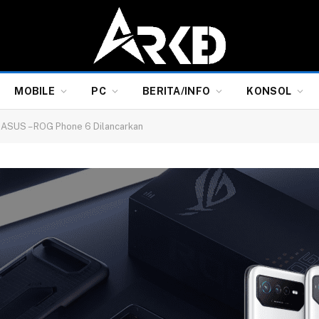
MOBILE
PC
BERITA/INFO
KONSOL
u ASUS – ROG Phone 6 Dilancarkan