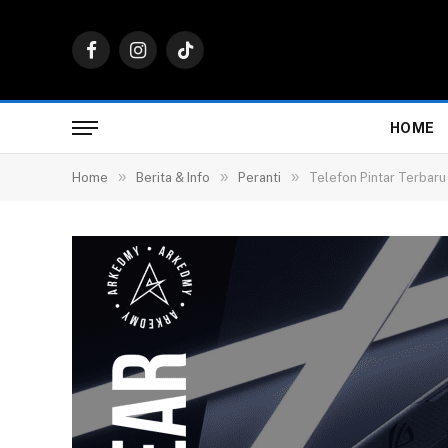
Facebook
Instagram
TikTok
HOME
»
»
»
Home
Berita & Info
Peranti
Telefon Pintar Terbar