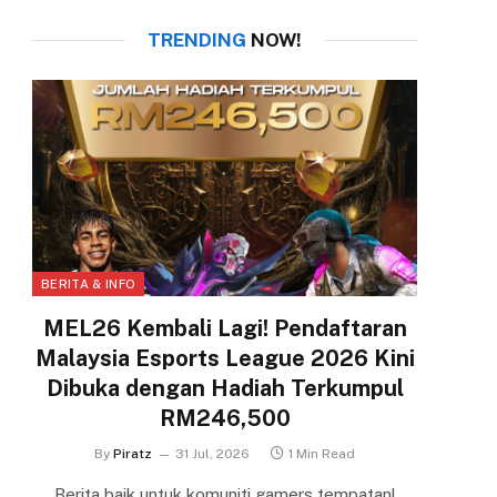
TRENDING
NOW!
BERITA & INFO
MEL26 Kembali Lagi! Pendaftaran
Malaysia Esports League 2026 Kini
Dibuka dengan Hadiah Terkumpul
RM246,500
By
Piratz
31 Jul, 2026
1 Min Read
Berita baik untuk komuniti gamers tempatan!