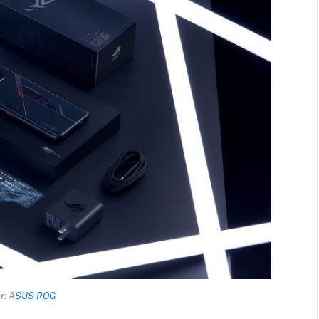
: A
SUS ROG