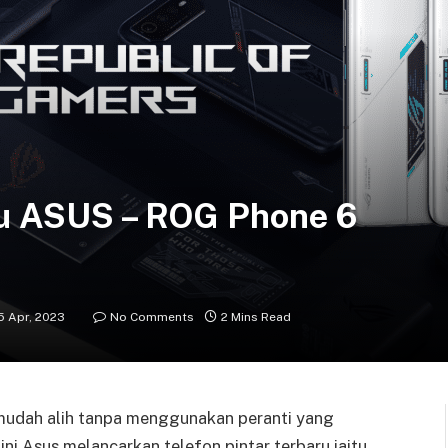
ru ASUS – ROG Phone 6
5 Apr, 2023
No Comments
2 Mins Read
 mudah alih tanpa menggunakan peranti yang
ini Asus melancarkan telefon pintar terbaru iaitu