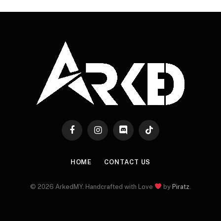
Facebook
Instagram
Discord
TikTok
HOME
CONTACT US
© 2026 ArkedMY. Handcrafted with Love
by
Piratz
.