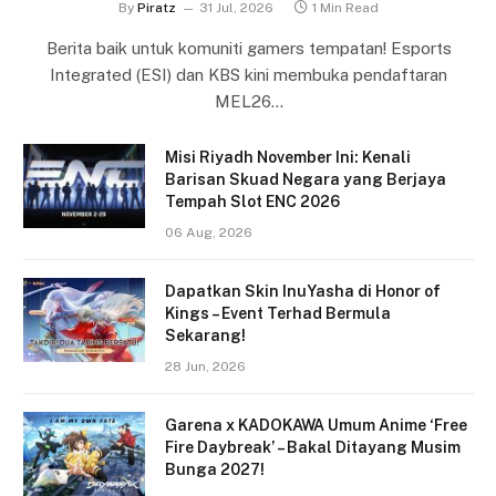
By
Piratz
31 Jul, 2026
1 Min Read
Berita baik untuk komuniti gamers tempatan! Esports
Integrated (ESI) dan KBS kini membuka pendaftaran
MEL26…
Misi Riyadh November Ini: Kenali
Barisan Skuad Negara yang Berjaya
Tempah Slot ENC 2026
06 Aug, 2026
Dapatkan Skin InuYasha di Honor of
Kings – Event Terhad Bermula
Sekarang!
28 Jun, 2026
Garena x KADOKAWA Umum Anime ‘Free
Fire Daybreak’ – Bakal Ditayang Musim
Bunga 2027!