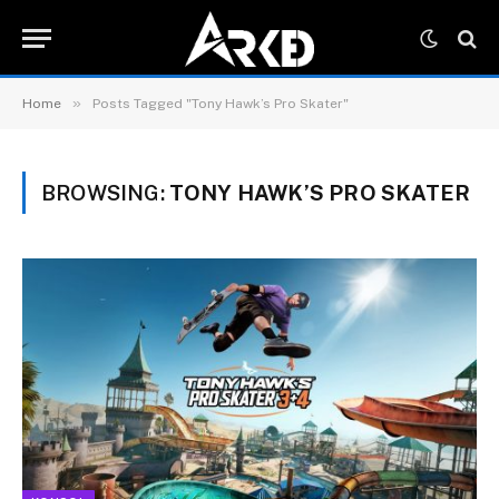
»
Home
Posts Tagged "Tony Hawk’s Pro Skater"
BROWSING:
TONY HAWK’S PRO SKATER