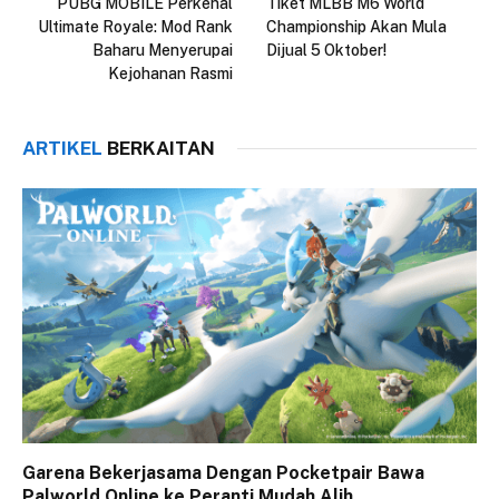
PUBG MOBILE Perkenal
Tiket MLBB M6 World
Ultimate Royale: Mod Rank
Championship Akan Mula
Baharu Menyerupai
Dijual 5 Oktober!
Kejohanan Rasmi
ARTIKEL
BERKAITAN
Garena Bekerjasama Dengan Pocketpair Bawa
Palworld Online ke Peranti Mudah Alih