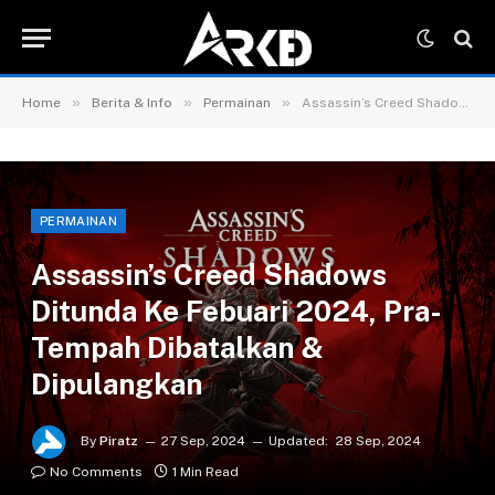
»
»
»
Home
Berita & Info
Permainan
Assassin’s Creed Shadows Ditunda Ke Febuari 2024, Pra-Tempah Dibatalkan & Dipulangkan
PERMAINAN
Assassin’s Creed Shadows
Ditunda Ke Febuari 2024, Pra-
Tempah Dibatalkan &
Dipulangkan
By
Piratz
27 Sep, 2024
Updated:
28 Sep, 2024
No Comments
1 Min Read