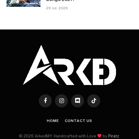
29 Jul, 2026
Facebook
Instagram
Discord
TikTok
HOME
CONTACT US
© 2026 ArkedMY. Handcrafted with Love
by
Piratz
.