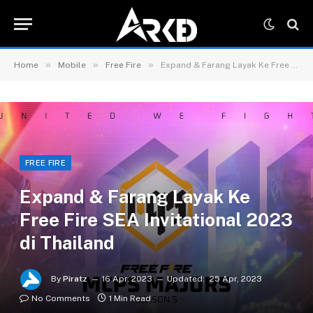
»
»
»
Home
Mobile
Free Fire
Expand & Farang Layak Ke Free Fire SEA Invitational 2023 di Thailand
FREE FIRE
Expand & Farang Layak Ke
Free Fire SEA Invitational 2023
di Thailand
By
Piratz
16 Apr, 2023
Updated:
25 Apr, 2023
No Comments
1 Min Read