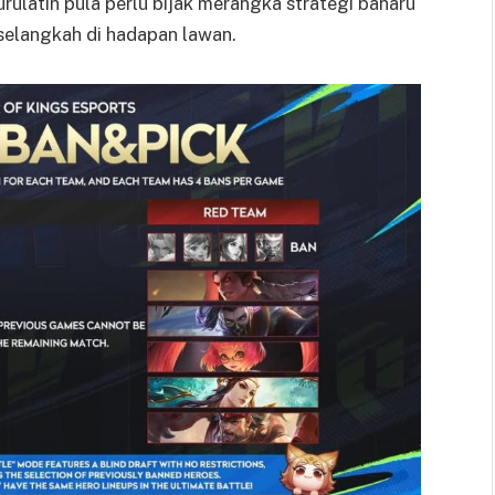
rulatih pula perlu bijak merangka strategi baharu
selangkah di hadapan lawan.