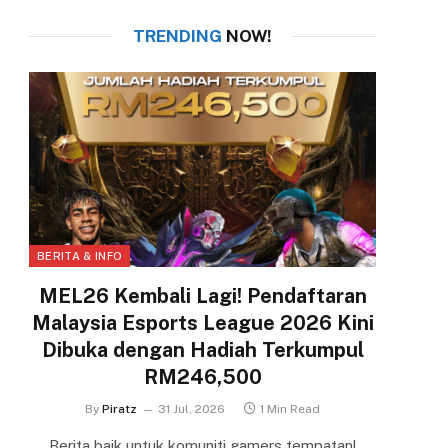
TRENDING
NOW!
BERITA & INFO
MEL26 Kembali Lagi! Pendaftaran
Malaysia Esports League 2026 Kini
Dibuka dengan Hadiah Terkumpul
RM246,500
By
Piratz
31 Jul, 2026
1 Min Read
Berita baik untuk komuniti gamers tempatan!