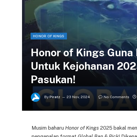
HONOR OF KINGS
Honor of Kings Guna 
Untuk Kejohanan 2025
Pasukan!
By
Piratz
23 Nov, 2024
No Comments
Musim baharu
Honor of Kings
2025 bakal men
pengenalan format
Global Ban & Pick
! Diken