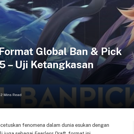
Format Global Ban & Pick
 – Uji Ketangkasan
2 Mins Read
cetuskan fenomena dalam dunia esukan dengan
ali juga sebagai
Fearless Draft
, format ini