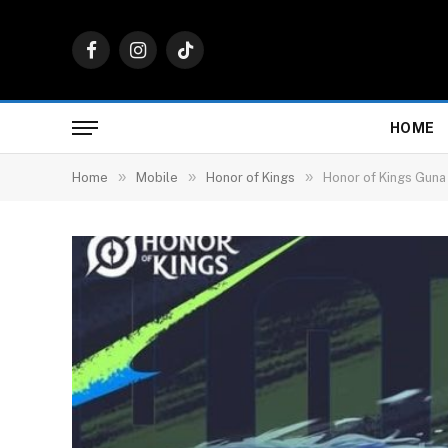
Facebook
Instagram
TikTok
HOME
»
»
»
Home
Mobile
Honor of Kings
Honor of Kings Guna